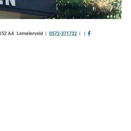
Bezoek
152 AA
Lemelerveld
0572-371722
Tel:
onze
facebook
pagina