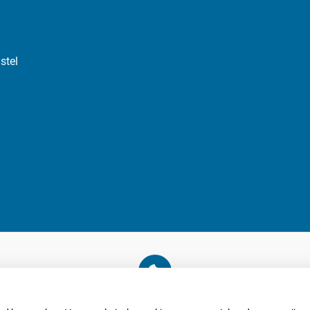
stel
U heeft geen toestemming gegeven voor
externe inhoud
die nodig is om dit te zien.