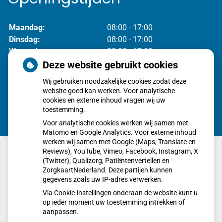
Maandag:
08:00 - 17:00
Dinsdag:
08:00 - 17:00
Woensdag:
08:00 - 17:00
Donderdag:
08:00 - 17:00
Deze website gebruikt cookies
Vrijdag:
08:00 - 17:00
Wij gebruiken noodzakelijke cookies zodat deze
website goed kan werken. Voor analytische
cookies en externe inhoud vragen wij uw
toestemming.
Voor analytische cookies werken wij samen met
Matomo en Google Analytics. Voor externe inhoud
werken wij samen met Google (Maps, Translate en
Reviews), YouTube, Vimeo, Facebook, Instagram, X
(Twitter), Qualizorg, Patiëntenvertellen en
ZorgkaartNederland. Deze partijen kunnen
gegevens zoals uw IP-adres verwerken.
U heeft geen toestemming gegeven voor
externe inhoud
die nodig is om dit te zien.
Via Cookie-instellingen onderaan de website kunt u
op ieder moment uw toestemming intrekken of
Cookie-instellingen wijzigen
aanpassen.